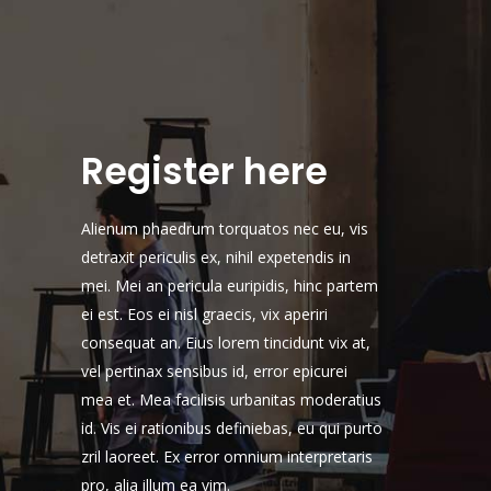
Register here
Alienum phaedrum torquatos nec eu, vis
detraxit periculis ex, nihil expetendis in
mei. Mei an pericula euripidis, hinc partem
ei est. Eos ei nisl graecis, vix aperiri
consequat an. Eius lorem tincidunt vix at,
vel pertinax sensibus id, error epicurei
mea et. Mea facilisis urbanitas moderatius
id. Vis ei rationibus definiebas, eu qui purto
zril laoreet. Ex error omnium interpretaris
pro, alia illum ea vim.