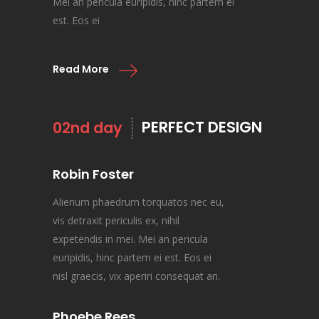
Mei an pericula euripidis, hinc partem ei
est. Eos ei
Read More
PERFECT DESIGN
02nd day
Robin Foster
Alienum phaedrum torquatos nec eu,
vis detraxit periculis ex, nihil
expetendis in mei. Mei an pericula
euripidis, hinc partem ei est. Eos ei
nisl graecis, vix aperiri consequat an.
Phoebe Rees