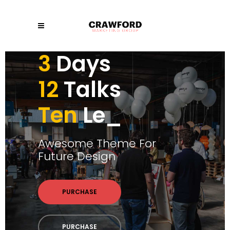
3
Days
12
Talks
Ten
Pa
_
Awesome Theme For
Future Design
PURCHASE
PURCHASE