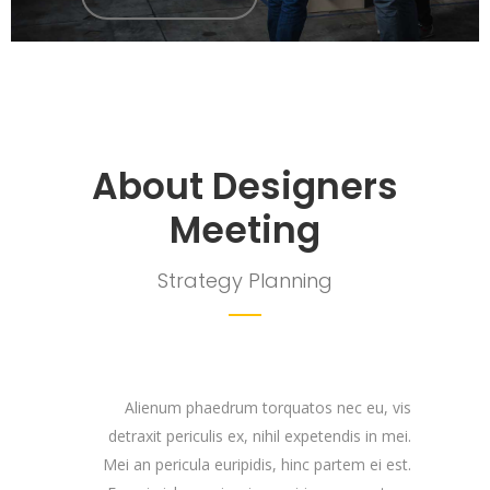
About Designers
Meeting
Strategy Planning
Alienum phaedrum torquatos nec eu, vis
detraxit periculis ex, nihil expetendis in mei.
Mei an pericula euripidis, hinc partem ei est.