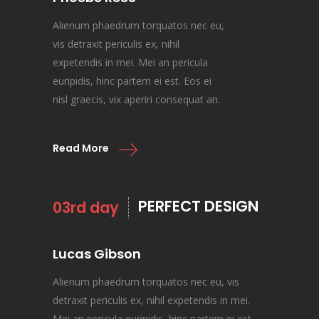
Alienum phaedrum torquatos nec eu,
vis detraxit periculis ex, nihil
expetendis in mei. Mei an pericula
euripidis, hinc partem ei est. Eos ei
nisl graecis, vix aperiri consequat an.
Read More
PERFECT DESIGN
03rd day
Lucas Gibson
Alienum phaedrum torquatos nec eu, vis
detraxit periculis ex, nihil expetendis in mei.
Mei an pericula euripidis, hinc partem ei est.