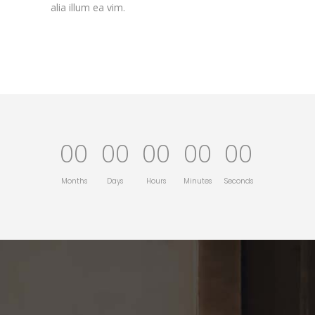
alia illum ea vim.
00
00
00
00
00
Months
Days
Hours
Minutes
Seconds