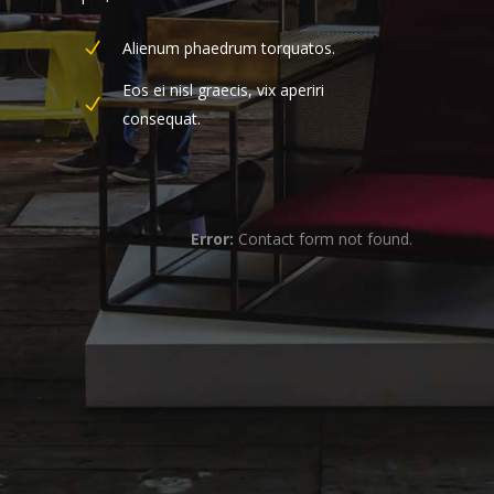
Alienum phaedrum torquatos.
Eos ei nisl graecis, vix aperiri
consequat.
Error:
Contact form not found.