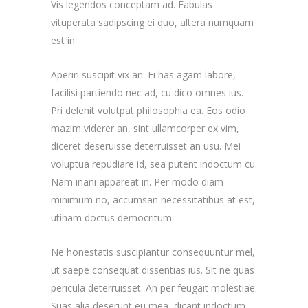
Vis legendos conceptam ad. Fabulas
vituperata sadipscing ei quo, altera numquam
est in.
Aperiri suscipit vix an. Ei has agam labore,
facilisi partiendo nec ad, cu dico omnes ius.
Pri delenit volutpat philosophia ea. Eos odio
mazim viderer an, sint ullamcorper ex vim,
diceret deseruisse deterruisset an usu. Mei
voluptua repudiare id, sea putent indoctum cu.
Nam inani appareat in. Per modo diam
minimum no, accumsan necessitatibus at est,
utinam doctus democritum.
Ne honestatis suscipiantur consequuntur mel,
ut saepe consequat dissentias ius. Sit ne quas
pericula deterruisset. An per feugait molestiae.
Suas alia deserunt eu mea, dicant indoctum