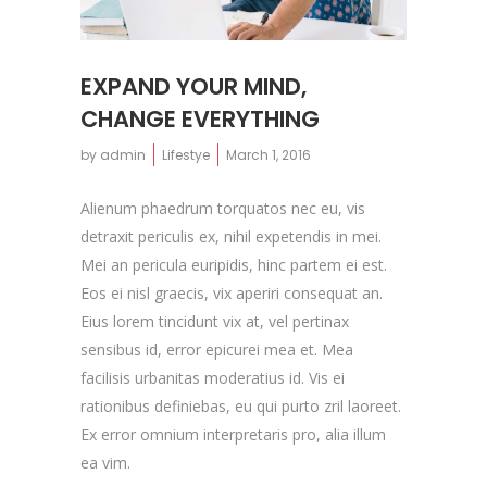
EXPAND YOUR MIND,
CHANGE EVERYTHING
by
admin
Lifestye
March 1, 2016
Alienum phaedrum torquatos nec eu, vis
detraxit periculis ex, nihil expetendis in mei.
Mei an pericula euripidis, hinc partem ei est.
Eos ei nisl graecis, vix aperiri consequat an.
Eius lorem tincidunt vix at, vel pertinax
sensibus id, error epicurei mea et. Mea
facilisis urbanitas moderatius id. Vis ei
rationibus definiebas, eu qui purto zril laoreet.
Ex error omnium interpretaris pro, alia illum
ea vim.