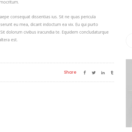
emocritum.
epe consequat dissentias ius. Sit ne quas pericula
deserunt eu mea, dicant indoctum ea vix. Eu qui purto
. Sit dolorum civibus iracundia te. Equidem concludaturque
ltera est.
Share