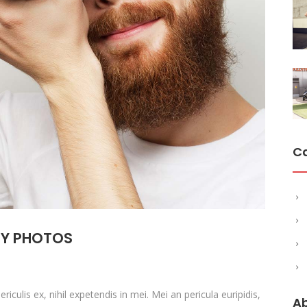
C
TY PHOTOS
culis ex, nihil expetendis in mei. Mei an pericula euripidis,
A