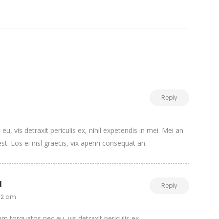
Reply
, vis detraxit periculis ex, nihil expetendis in mei. Mei an
st. Eos ei nisl graecis, vix aperiri consequat an.
l
Reply
:32 am
 torquatos nec eu, vis detraxit periculis ex.