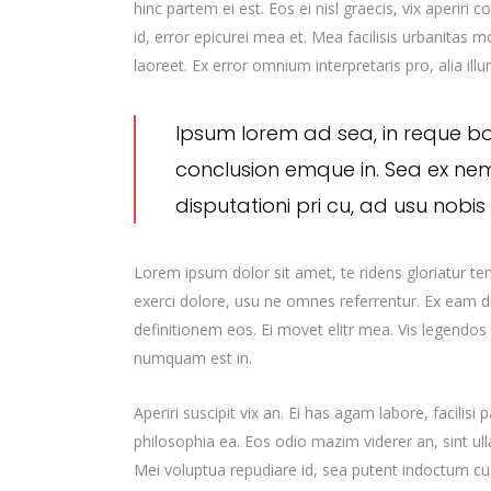
hinc partem ei est. Eos ei nisl graecis, vix aperiri 
id, error epicurei mea et. Mea facilisis urbanitas mo
laoreet. Ex error omnium interpretaris pro, alia ill
Ipsum lorem ad sea, in reque b
conclusion emque in. Sea ex ne
disputationi pri cu, ad usu nobi
Lorem ipsum dolor sit amet, te ridens gloriatur t
exerci dolore, usu ne omnes referrentur. Ex eam di
definitionem eos. Ei movet elitr mea. Vis legendos
numquam est in.
Aperiri suscipit vix an. Ei has agam labore, facilisi
philosophia ea. Eos odio mazim viderer an, sint ul
Mei voluptua repudiare id, sea putent indoctum 