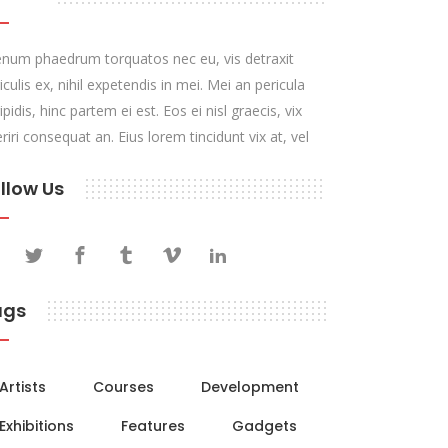
enum phaedrum torquatos nec eu, vis detraxit
iculis ex, nihil expetendis in mei. Mei an pericula
ipidis, hinc partem ei est. Eos ei nisl graecis, vix
riri consequat an. Eius lorem tincidunt vix at, vel
llow Us
ags
Artists
Courses
Development
Exhibitions
Features
Gadgets