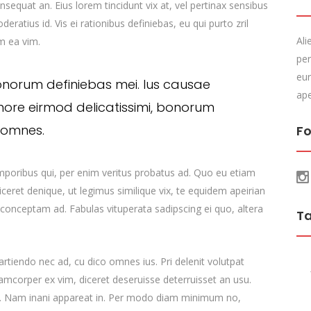
consequat an. Eius lorem tincidunt vix at, vel pertinax sensibus
deratius id. Vis ei rationibus definiebas, eu qui purto zril
Ali
um ea vim.
per
eur
onorum definiebas mei. Ius causae
ape
more eirmod delicatissimi, bonorum
s omnes.
Fo
emporibus qui, per enim veritus probatus ad. Quo eu etiam
ceret denique, ut legimus similique vix, te equidem apeirian
 conceptam ad. Fabulas vituperata sadipscing ei quo, altera
T
 partiendo nec ad, cu dico omnes ius. Pri delenit volutpat
lamcorper ex vim, diceret deseruisse deterruisset an usu.
cu. Nam inani appareat in. Per modo diam minimum no,