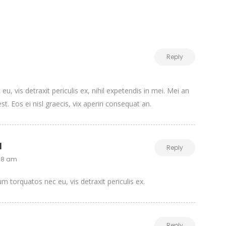
Reply
, vis detraxit periculis ex, nihil expetendis in mei. Mei an
st. Eos ei nisl graecis, vix aperiri consequat an.
l
Reply
:28 am
 torquatos nec eu, vis detraxit periculis ex.
Reply