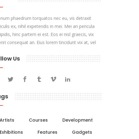
enum phaedrum torquatos nec eu, vis detraxit
iculis ex, nihil expetendis in mei. Mei an pericula
ipidis, hinc partem ei est. Eos ei nisl graecis, vix
riri consequat an. Eius lorem tincidunt vix at, vel
llow Us
ags
Artists
Courses
Development
Exhibitions
Features
Gadgets