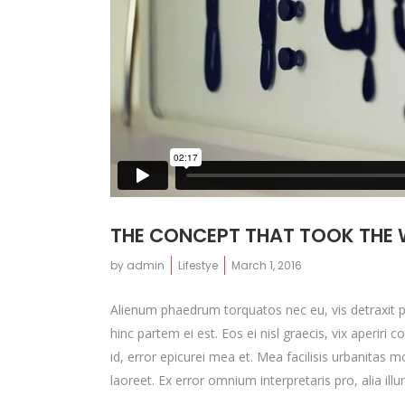
THE CONCEPT THAT TOOK THE
by
admin
Lifestye
March 1, 2016
Alienum phaedrum torquatos nec eu, vis detraxit peri
hinc partem ei est. Eos ei nisl graecis, vix aperiri 
id, error epicurei mea et. Mea facilisis urbanitas mo
laoreet. Ex error omnium interpretaris pro, alia ill