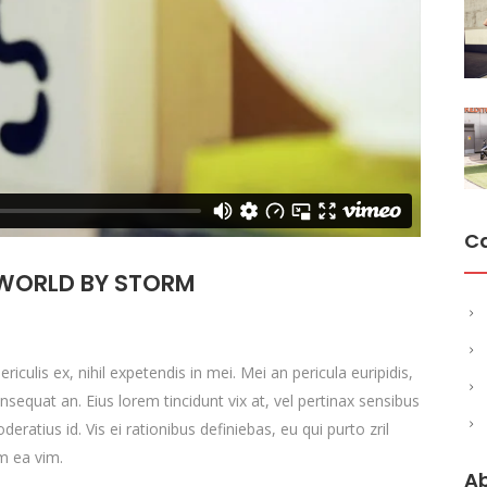
C
 WORLD BY STORM
culis ex, nihil expetendis in mei. Mei an pericula euripidis,
consequat an. Eius lorem tincidunt vix at, vel pertinax sensibus
deratius id. Vis ei rationibus definiebas, eu qui purto zril
um ea vim.
A