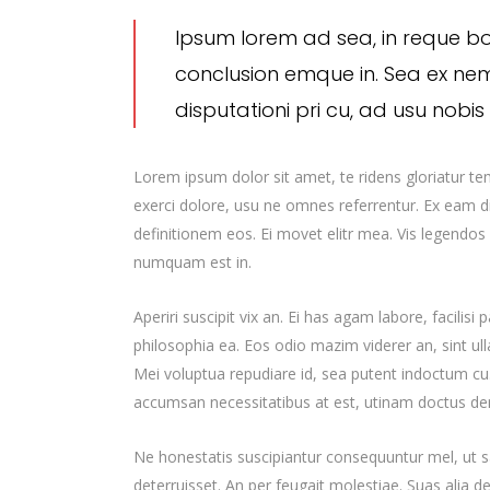
Ipsum lorem ad sea, in reque b
conclusion emque in. Sea ex ne
disputationi pri cu, ad usu nobi
Lorem ipsum dolor sit amet, te ridens gloriatur t
exerci dolore, usu ne omnes referrentur. Ex eam di
definitionem eos. Ei movet elitr mea. Vis legendos
numquam est in.
Aperiri suscipit vix an. Ei has agam labore, facilisi
philosophia ea. Eos odio mazim viderer an, sint ul
Mei voluptua repudiare id, sea putent indoctum 
accumsan necessitatibus at est, utinam doctus d
Ne honestatis suscipiantur consequuntur mel, ut sa
deterruisset. An per feugait molestiae. Suas alia 