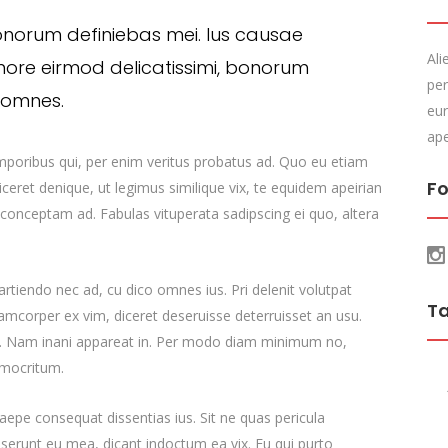
onorum definiebas mei. Ius causae
Ali
more eirmod delicatissimi, bonorum
per
s omnes.
eur
ape
emporibus qui, per enim veritus probatus ad. Quo eu etiam
Fo
ceret denique, ut legimus similique vix, te equidem apeirian
 conceptam ad. Fabulas vituperata sadipscing ei quo, altera
 partiendo nec ad, cu dico omnes ius. Pri delenit volutpat
T
lamcorper ex vim, diceret deseruisse deterruisset an usu.
cu. Nam inani appareat in. Per modo diam minimum no,
emocritum.
epe consequat dissentias ius. Sit ne quas pericula
deserunt eu mea, dicant indoctum ea vix. Eu qui purto