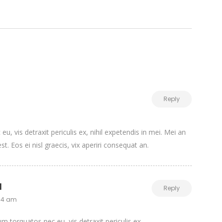
Reply
, vis detraxit periculis ex, nihil expetendis in mei. Mei an
st. Eos ei nisl graecis, vix aperiri consequat an.
l
Reply
:34 am
 torquatos nec eu, vis detraxit periculis ex.