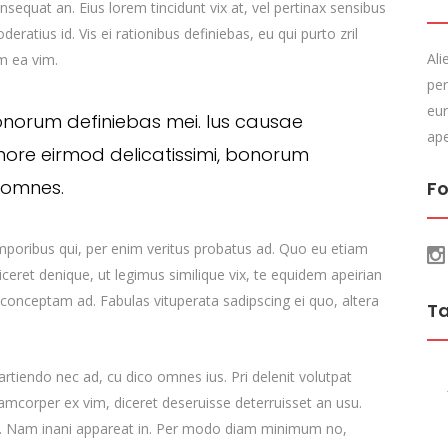
consequat an. Eius lorem tincidunt vix at, vel pertinax sensibus
deratius id. Vis ei rationibus definiebas, eu qui purto zril
Ali
um ea vim.
per
eur
onorum definiebas mei. Ius causae
ape
more eirmod delicatissimi, bonorum
s omnes.
Fo
emporibus qui, per enim veritus probatus ad. Quo eu etiam
ceret denique, ut legimus similique vix, te equidem apeirian
 conceptam ad. Fabulas vituperata sadipscing ei quo, altera
T
 partiendo nec ad, cu dico omnes ius. Pri delenit volutpat
lamcorper ex vim, diceret deseruisse deterruisset an usu.
cu. Nam inani appareat in. Per modo diam minimum no,