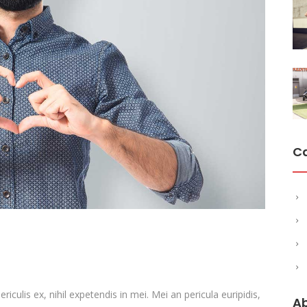
C
culis ex, nihil expetendis in mei. Mei an pericula euripidis,
A