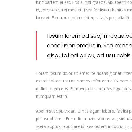
hinc partem ei est. Eos ei nisl graecis, vix aperiri 
id, error epicurei mea et. Mea facilisis urbanitas mo
laoreet. Ex error omnium interpretaris pro, alia ill
Ipsum lorem ad sea, in reque b
conclusion emque in. Sea ex ne
disputationi pri cu, ad usu nobi
Lorem ipsum dolor sit amet, te ridens gloriatur t
exerci dolore, usu ne omnes referrentur. Ex eam di
definitionem eos. Ei movet elitr mea. Vis legendos
numquam est in.
Aperiri suscipit vix an. Ei has agam labore, facilisi
philosophia ea. Eos odio mazim viderer an, sint ul
Mei voluptua repudiare id, sea putent indoctum 