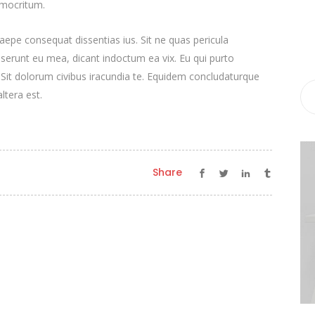
emocritum.
epe consequat dissentias ius. Sit ne quas pericula
deserunt eu mea, dicant indoctum ea vix. Eu qui purto
. Sit dolorum civibus iracundia te. Equidem concludaturque
ltera est.
Share