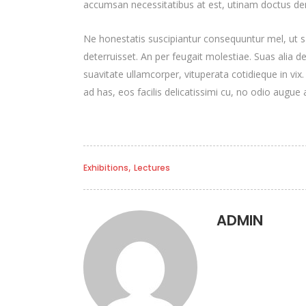
accumsan necessitatibus at est, utinam doctus d
Ne honestatis suscipiantur consequuntur mel, ut sa
deterruisset. An per feugait molestiae. Suas alia 
suavitate ullamcorper, vituperata cotidieque in vix
ad has, eos facilis delicatissimi cu, no odio augue a
,
Exhibitions
Lectures
ADMIN