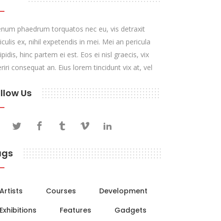
enum phaedrum torquatos nec eu, vis detraxit
iculis ex, nihil expetendis in mei. Mei an pericula
ipidis, hinc partem ei est. Eos ei nisl graecis, vix
riri consequat an. Eius lorem tincidunt vix at, vel
llow Us
ags
Artists
Courses
Development
Exhibitions
Features
Gadgets